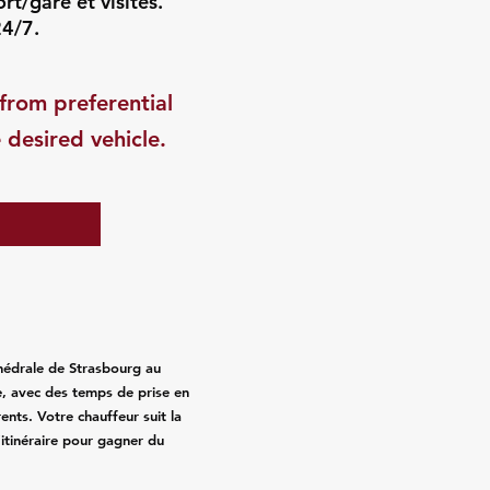
rt/gare et visites.
24/7.
from preferential
 desired vehicle.
hédrale de Strasbourg au
ce, avec des temps de prise en
ents. Votre chauffeur suit la
’itinéraire pour gagner du