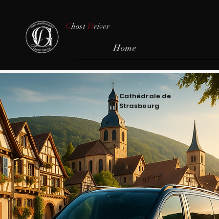
G
host
D
river
Home
Cathédrale de
Strasbourg