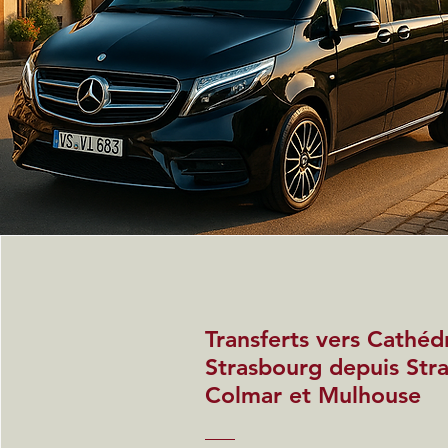
Transferts vers Cathéd
Strasbourg depuis Str
Colmar et Mulhouse