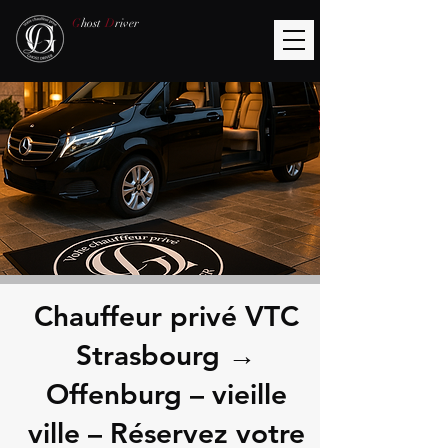
G
host
D
river
Chauffeur privé VTC
Strasbourg →
Offenburg – vieille
ville – Réservez votre