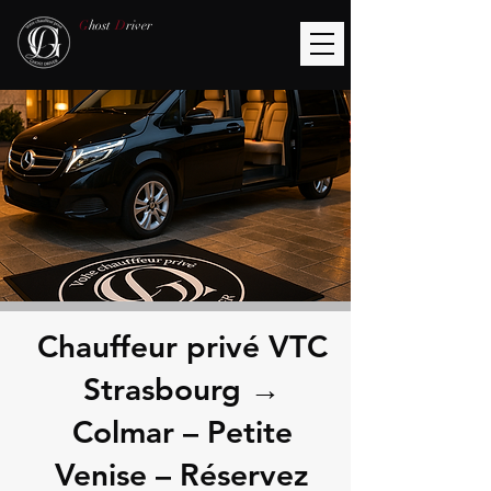
G
host
D
river
Chauffeur privé VTC
Strasbourg →
Colmar – Petite
Venise – Réservez