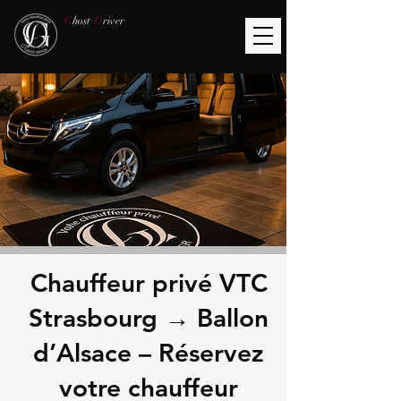
G
host
D
river
Chauffeur privé VTC
Strasbourg → Ballon
d’Alsace – Réservez
votre chauffeur