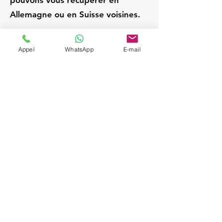
pouvons vous récupérer en
Allemagne ou en Suisse voisines.
Turckheim
Appel
WhatsApp
E-mail
France
Chauffeur privé / VTC
expérimenté; Service VIP
et discret; Attente sur
place pendant la visite;
Départs Strasbourg /
Alsace; Navette aéroport
sur demande (SXB,
BSL/MLH, FRA, ZRH);
Véhicules Mercedes
(Berline & Van), sièges
enfant à la demande