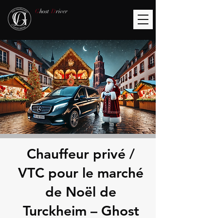
G
host
D
river
Chauffeur privé /
VTC pour le marché
de Noël de
Turckheim – Ghost