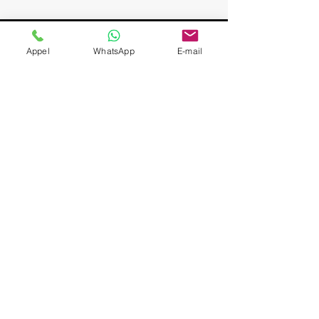
Metz
Appel
WhatsApp
E-mail
France
Chauffeur privé / VTC
expérimenté; Service VIP
et discret; Attente sur
place pendant la visite;
Départs Strasbourg /
Alsace; Navette aéroport
sur demande (SXB,
BSL/MLH, FRA, ZRH);
Véhicules Mercedes
(Berline & Van), sièges
enfant à la demande