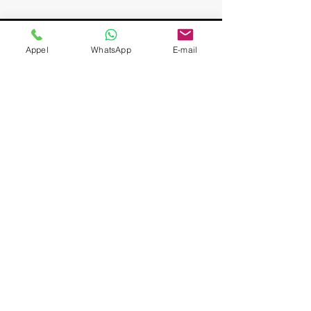
Obernai
Appel
WhatsApp
E-mail
France
Chauffeur privé / VTC
expérimenté; Service VIP
et discret; Attente sur
place pendant la visite;
Départs Strasbourg /
Alsace; Navette aéroport
sur demande (SXB,
BSL/MLH, FRA, ZRH);
Véhicules Mercedes
(Berline & Van), sièges
enfant à la demande