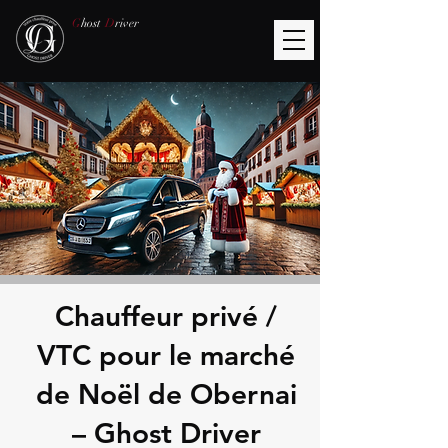
G
host
D
river
Chauffeur privé /
VTC pour le marché
de Noël de Obernai
– Ghost Driver