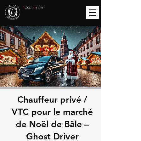
G
host
D
river
Chauffeur privé /
VTC pour le marché
de Noël de Bâle –
Ghost Driver