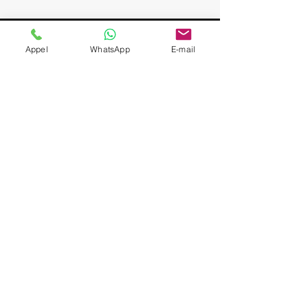
Bâle
Appel
WhatsApp
E-mail
Suisse
Chauffeur privé / VTC
expérimenté; Service VIP
et discret; Attente sur
place pendant la visite;
Départs Strasbourg /
Alsace; Navette aéroport
sur demande (SXB,
BSL/MLH, FRA, ZRH);
Véhicules Mercedes
(Berline & Van), sièges
enfant à la demande