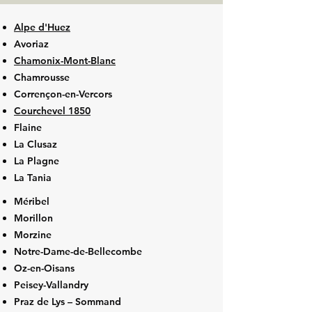
Alpe d'Huez
Avoriaz
Chamonix-Mont-Blanc
Chamrousse
Corrençon-en-Vercors
Courchevel 1850
Flaine
La Clusaz
La Plagne
La Tania
Méribel
Morillon
Morzine
Notre-Dame-de-Bellecombe
Oz-en-Oisans
Peisey-Vallandry
Praz de Lys – Sommand