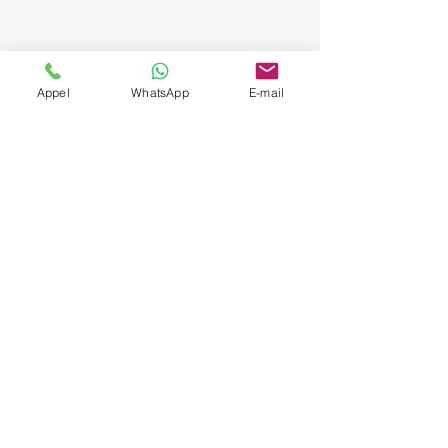
Contact us
Appel
WhatsApp
E-mail
To book our private chauffeur services
or ask any questions, do not hesitate
to contact us. We are available 24/7 to
answer all your requests. Complete
the form below or call us directly for
immediate assistance. We look
forward to serving you!
FREE CALL
Prénom
Nom de famille
Téléphone