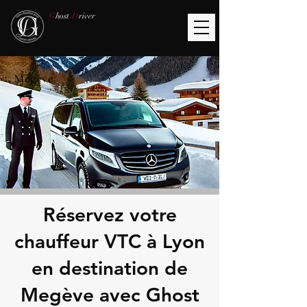
G
host
D
river
Megève
Réservez votre
chauffeur VTC à Lyon
en destination de
Megève avec Ghost