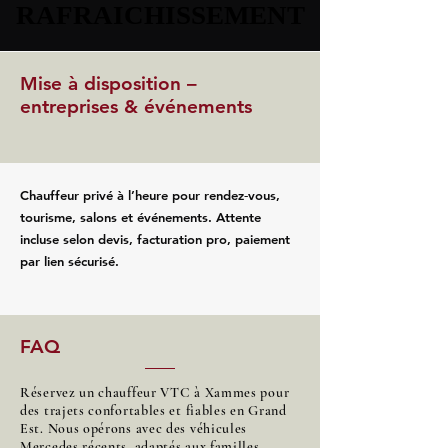
RAFRAICHISSEMENT
RAFRAICHISSEMENT
Mise à disposition –
entreprises & événements
Chauffeur privé à l’heure pour rendez‑vous,
tourisme, salons et événements. Attente
incluse selon devis, facturation pro, paiement
par lien sécurisé.
FAQ
Réservez un chauffeur VTC à Xammes pour
des trajets confortables et fiables en Grand
Est. Nous opérons avec des véhicules
Mercedes récents, adaptés aux familles