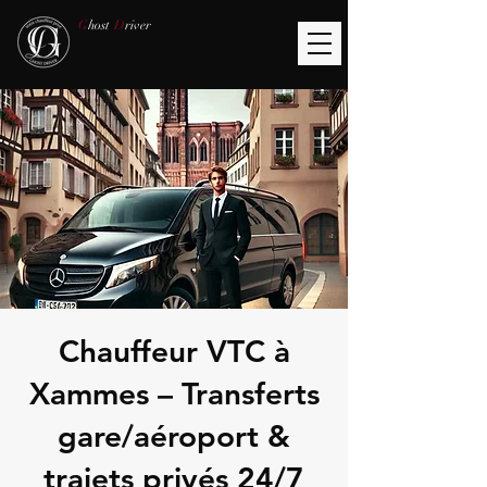
G
host
D
river
Chauffeur VTC à
Xammes – Transferts
gare/aéroport &
trajets privés 24/7