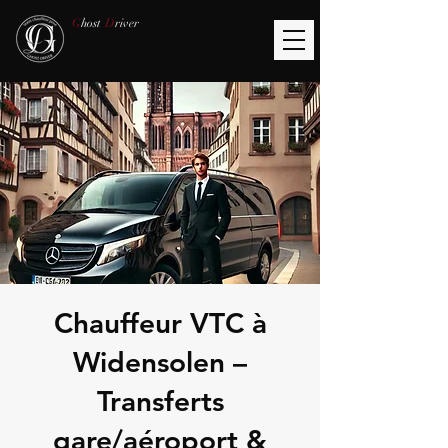
G
host
D
river
Chauffeur VTC à
Widensolen –
Transferts
gare/aéroport &