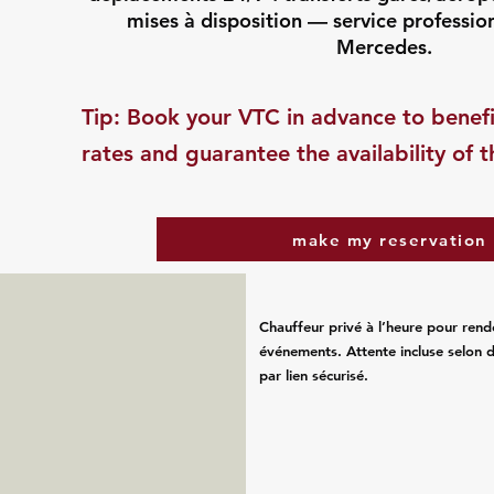
mises à disposition — service professio
Mercedes.
​Tip: Book your VTC in advance to benefi
rates and guarantee the availability of t
make my reservation
Chauffeur privé à l’heure pour rend
événements. Attente incluse selon d
par lien sécurisé.