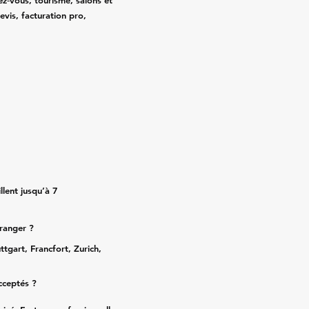
ez‑vous, tourisme, salons et
evis, facturation pro,
lent jusqu’à 7
tranger ?
ttgart, Francfort, Zurich,
cceptés ?