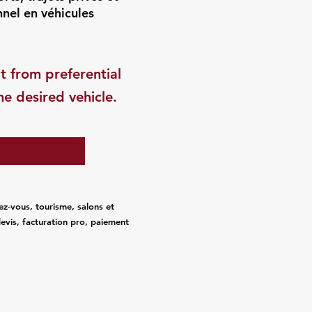
nnel en véhicules
t from preferential
he desired vehicle.
ez‑vous, tourisme, salons et
evis, facturation pro, paiement