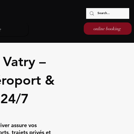
online booking
e
 Vatry –
éroport &
 24/7
iver assure vos
ts, trajets privés et