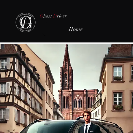
G
host
D
river
Home