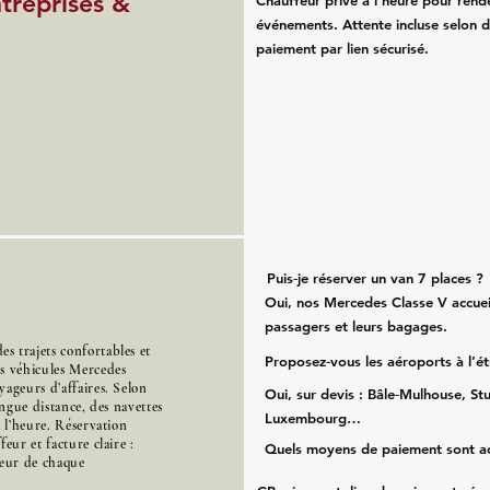
ntreprises &
Chauffeur privé à l’heure pour rend
événements. Attente incluse selon d
paiement par lien sécurisé.
Puis‑je réserver un van 7 places ?
Oui, nos Mercedes Classe V accueil
passagers et leurs bagages.
 trajets confortables et
Proposez‑vous les aéroports à l’é
es véhicules Mercedes
ageurs d’affaires. Selon
Oui, sur devis : Bâle‑Mulhouse, Stu
ongue distance, des navettes
Luxembourg…
à l’heure. Réservation
eur et facture claire :
Quels moyens de paiement sont a
cœur de chaque