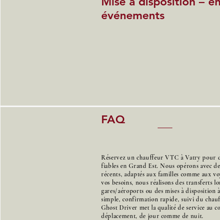
Mise à disposition – e
événements
FAQ
Réservez un chauffeur VTC à Vatry pour des
fiables en Grand Est. Nous opérons avec d
récents, adaptés aux familles comme aux voy
vos besoins, nous réalisons des transferts l
gares/aéroports ou des mises à disposition 
simple, confirmation rapide, suivi du chauff
Ghost Driver met la qualité de service au 
déplacement, de jour comme de nuit.