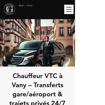
G
host
D
river
Chauffeur VTC à
Vany – Transferts
gare/aéroport &
trajets privés 24/7