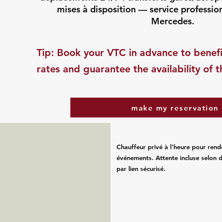
mises à disposition — service professio
Mercedes.
​Tip: Book your VTC in advance to benefi
rates and guarantee the availability of t
make my reservation
Chauffeur privé à l’heure pour rend
événements. Attente incluse selon d
par lien sécurisé.