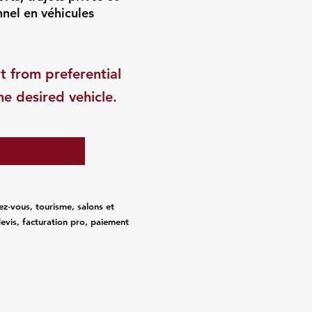
nnel en véhicules
t from preferential
he desired vehicle.
ez‑vous, tourisme, salons et
evis, facturation pro, paiement