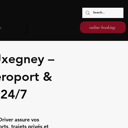
online booking
e
Uxegney –
éroport &
 24/7
river assure vos
ts, trajets privés et