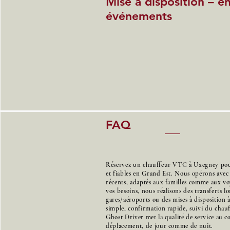
Mise à disposition – e
événements
FAQ
Réservez un chauffeur VTC à Uxegney pour 
et fiables en Grand Est. Nous opérons avec
récents, adaptés aux familles comme aux voy
vos besoins, nous réalisons des transferts l
gares/aéroports ou des mises à disposition 
simple, confirmation rapide, suivi du chauff
Ghost Driver met la qualité de service au 
déplacement, de jour comme de nuit.