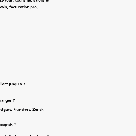
ez‑vous, tourisme, salons et
evis, facturation pro,
lent jusqu’à 7
tranger ?
ttgart, Francfort, Zurich,
cceptés ?