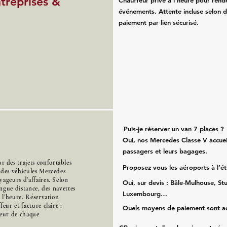
ntreprises &
Chauffeur privé à l’heure pour rend
événements. Attente incluse selon d
paiement par lien sécurisé.
Puis‑je réserver un van 7 places ?
Oui, nos Mercedes Classe V accueil
passagers et leurs bagages.
des trajets confortables
Proposez‑vous les aéroports à l’é
 des véhicules Mercedes
ageurs d’affaires. Selon
Oui, sur devis : Bâle‑Mulhouse, Stu
ongue distance, des navettes
Luxembourg…
à l’heure. Réservation
eur et facture claire :
Quels moyens de paiement sont a
cœur de chaque