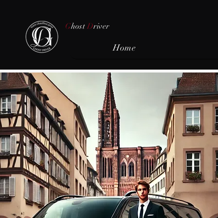
G
host
D
river
Home