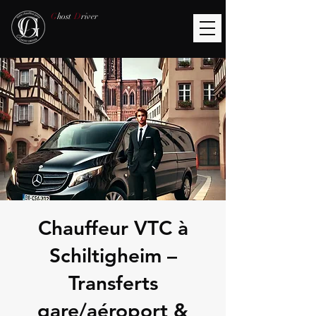
G
host
D
river
Chauffeur VTC à
Schiltigheim –
Transferts
gare/aéroport &