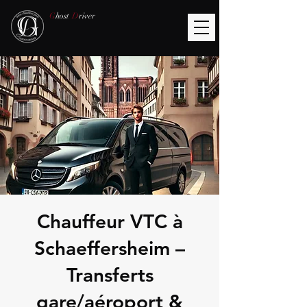
G
host
D
river
Chauffeur VTC à
Schaeffersheim –
Transferts
gare/aéroport &