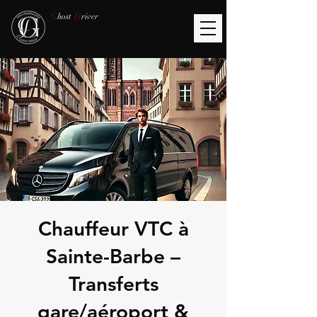
G
host
D
river
Chauffeur VTC à
Sainte-Barbe –
Transferts
gare/aéroport &