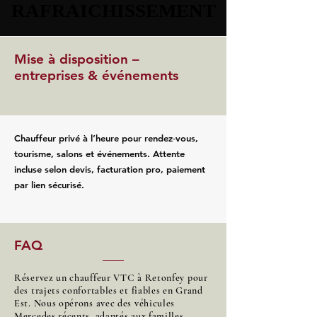
RAFRAICHISSEMENT
RAFRAICHISSEMENT
Mise à disposition –
entreprises & événements
Chauffeur privé à l’heure pour rendez‑vous,
tourisme, salons et événements. Attente
incluse selon devis, facturation pro, paiement
par lien sécurisé.
FAQ
Réservez un chauffeur VTC à Retonfey pour
des trajets confortables et fiables en Grand
Est. Nous opérons avec des véhicules
Mercedes récents, adaptés aux familles