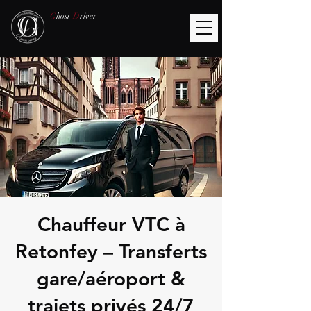
G
host
D
river
Chauffeur VTC à
Retonfey – Transferts
gare/aéroport &
trajets privés 24/7