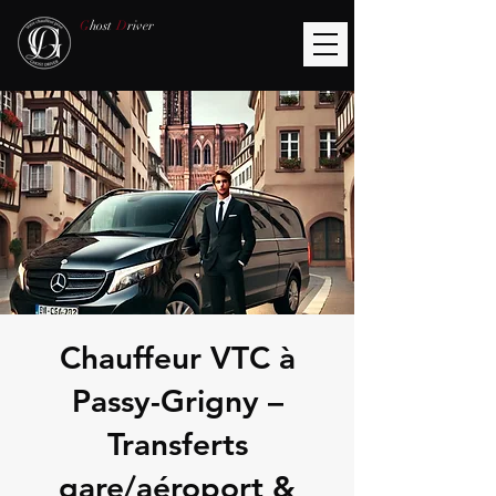
G
host
D
river
Chauffeur VTC à
Passy-Grigny –
Transferts
gare/aéroport &