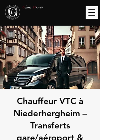
G
host
D
river
Chauffeur VTC à
Niederhergheim –
Transferts
gare/aéroport &