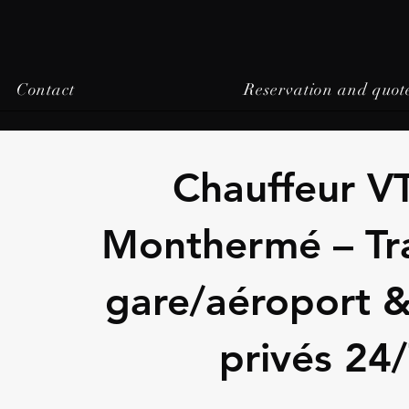
Contact
Reservation and quot
Chauffeur V
Monthermé – Tra
gare/aéroport &
privés 24