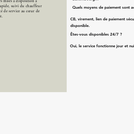
s mises à disposition à
apide, suivi du chauffeur
Quels moyens de paiement sont a
ité de service au cœur de
t.
CB, virement, lien de paiement sécu
disponible.
Êtes‑vous disponibles 24/7 ?
Oui, le service fonctionne jour et nu