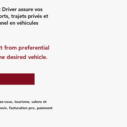
 Driver assure vos
ts, trajets privés et
nnel en véhicules
t from preferential
he desired vehicle.
ez‑vous, tourisme, salons et
evis, facturation pro, paiement