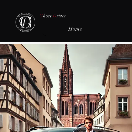
G
host
D
river
Home