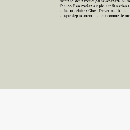
distance, des navettes gares/aéroports ou de
l’heure. Réservation simple, confirmation r
et facture claire : Ghost Driver met la qual
chaque déplacement, de jour comme de nui