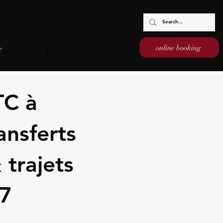
online booking
e
TC à
nsferts
 trajets
/7