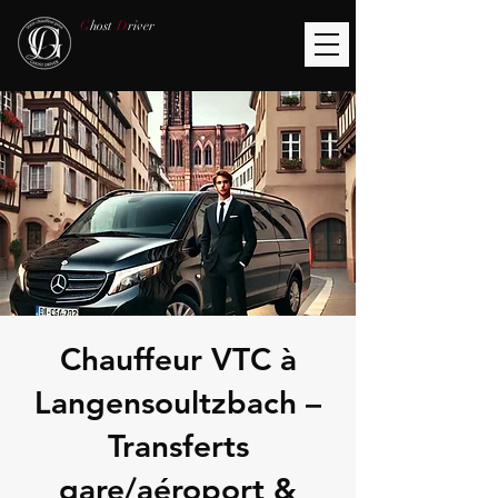
G
host
D
river
Chauffeur VTC à
Langensoultzbach –
Transferts
gare/aéroport &