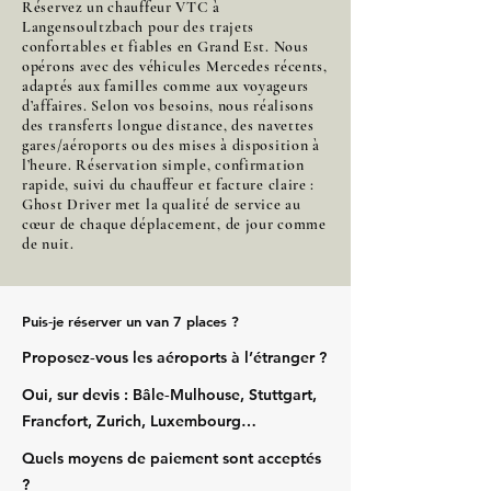
Réservez un chauffeur VTC à
Langensoultzbach pour des trajets
confortables et fiables en Grand Est. Nous
opérons avec des véhicules Mercedes récents,
adaptés aux familles comme aux voyageurs
d’affaires. Selon vos besoins, nous réalisons
des transferts longue distance, des navettes
gares/aéroports ou des mises à disposition à
l’heure. Réservation simple, confirmation
rapide, suivi du chauffeur et facture claire :
Ghost Driver met la qualité de service au
cœur de chaque déplacement, de jour comme
de nuit.
Puis‑je réserver un van 7 places ?
Proposez‑vous les aéroports à l’étranger ?
Oui, sur devis : Bâle‑Mulhouse, Stuttgart,
Francfort, Zurich, Luxembourg…
Quels moyens de paiement sont acceptés
?