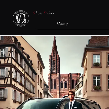
G
host
D
river
Home