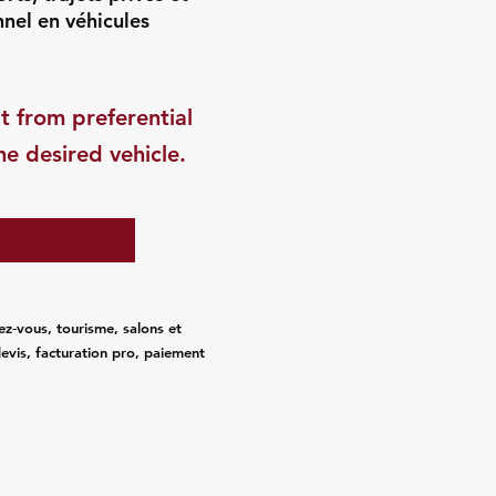
nnel en véhicules
t from preferential
he desired vehicle.
ez‑vous, tourisme, salons et
evis, facturation pro, paiement