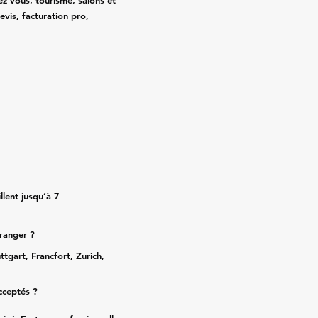
ez‑vous, tourisme, salons et
evis, facturation pro,
lent jusqu’à 7
tranger ?
ttgart, Francfort, Zurich,
cceptés ?