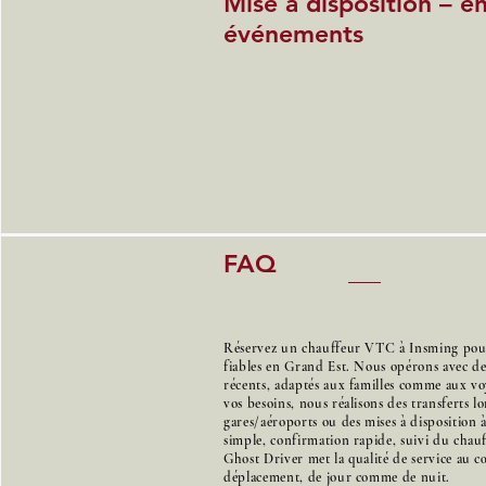
Mise à disposition – e
événements
FAQ
Réservez un chauffeur VTC à Insming pour 
fiables en Grand Est. Nous opérons avec d
récents, adaptés aux familles comme aux voy
vos besoins, nous réalisons des transferts l
gares/aéroports ou des mises à disposition 
simple, confirmation rapide, suivi du chauff
Ghost Driver met la qualité de service au 
déplacement, de jour comme de nuit.