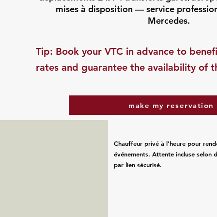
mises à disposition — service professio
Mercedes.
​Tip: Book your VTC in advance to benefi
rates and guarantee the availability of t
make my reservation
Chauffeur privé à l’heure pour rend
événements. Attente incluse selon d
par lien sécurisé.