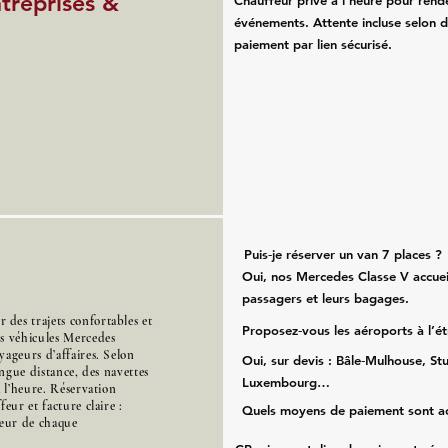
ntreprises &
Chauffeur privé à l’heure pour rend
événements. Attente incluse selon d
paiement par lien sécurisé.
Puis‑je réserver un van 7 places ?
Oui, nos Mercedes Classe V accueil
passagers et leurs bagages.
des trajets confortables et
Proposez‑vous les aéroports à l’é
es véhicules Mercedes
ageurs d’affaires. Selon
Oui, sur devis : Bâle‑Mulhouse, Stu
ongue distance, des navettes
Luxembourg…
à l’heure. Réservation
eur et facture claire :
Quels moyens de paiement sont a
cœur de chaque