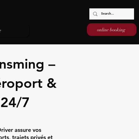
online booking
e
Insming –
éroport &
 24/7
river assure vos
ts, trajets privés et