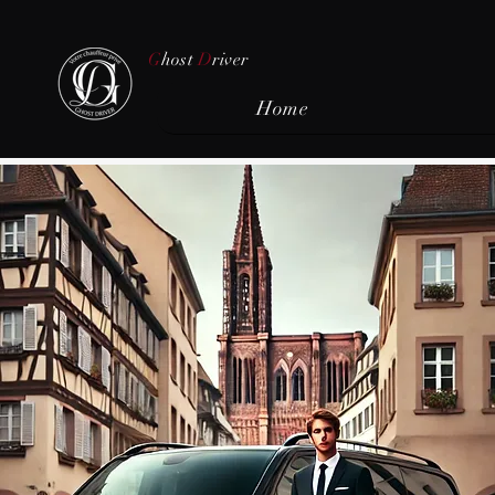
G
host
D
river
Home