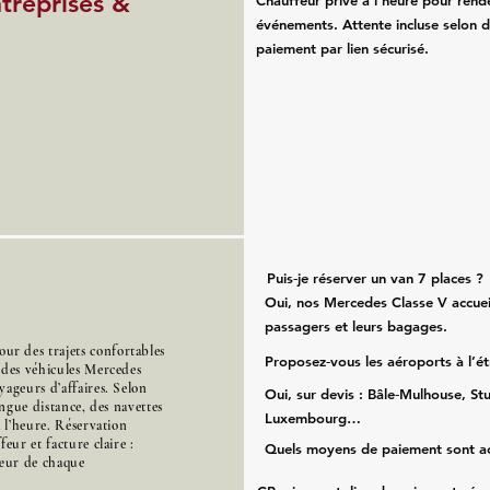
ntreprises &
Chauffeur privé à l’heure pour rend
événements. Attente incluse selon d
paiement par lien sécurisé.
Puis‑je réserver un van 7 places ?
Oui, nos Mercedes Classe V accueil
passagers et leurs bagages.
r des trajets confortables
Proposez‑vous les aéroports à l’é
 des véhicules Mercedes
ageurs d’affaires. Selon
Oui, sur devis : Bâle‑Mulhouse, Stu
ongue distance, des navettes
Luxembourg…
à l’heure. Réservation
eur et facture claire :
Quels moyens de paiement sont a
cœur de chaque