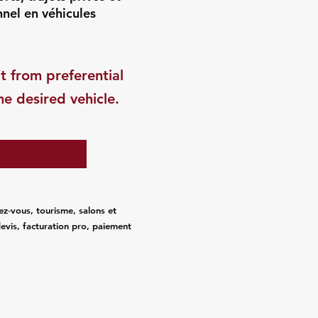
nnel en véhicules
t from preferential
he desired vehicle.
ez‑vous, tourisme, salons et
evis, facturation pro, paiement