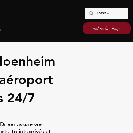
online booking
e
 Hoenheim
/aéroport
s 24/7
Driver assure vos
ts, trajets privés et