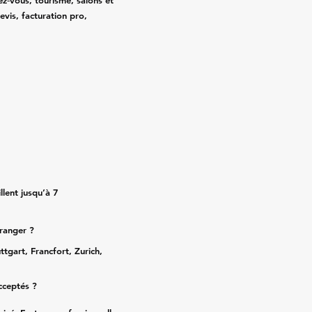
ez‑vous, tourisme, salons et
evis, facturation pro,
lent jusqu’à 7
tranger ?
ttgart, Francfort, Zurich,
cceptés ?