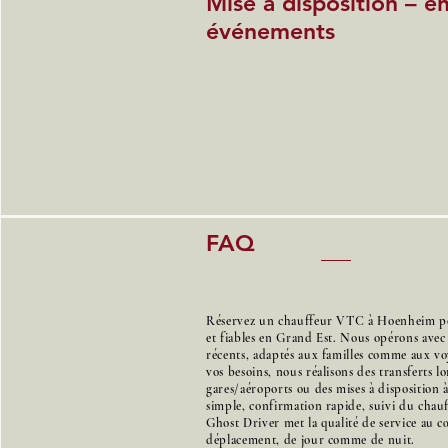
Mise à disposition – e
événements
FAQ
Réservez un chauffeur VTC à Hoenheim pou
et fiables en Grand Est. Nous opérons avec
récents, adaptés aux familles comme aux voy
vos besoins, nous réalisons des transferts l
gares/aéroports ou des mises à disposition 
simple, confirmation rapide, suivi du chauff
Ghost Driver met la qualité de service au 
déplacement, de jour comme de nuit.