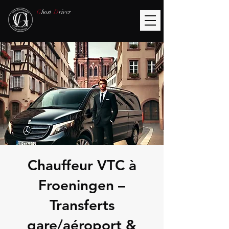
G
host
D
river
Chauffeur VTC à
Froeningen –
Transferts
gare/aéroport &