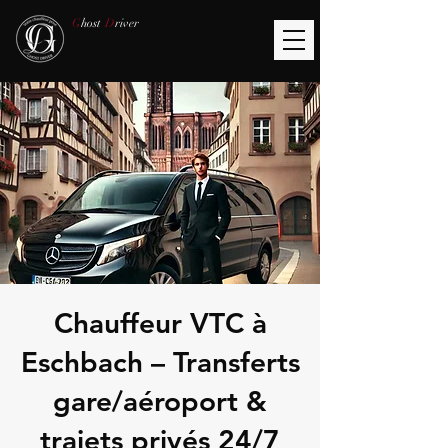
G
host
D
river
Chauffeur VTC à
Eschbach – Transferts
gare/aéroport &
trajets privés 24/7