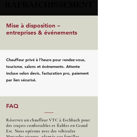
RAFRAICHISSEMENT
RAFRAICHISSEMENT
Mise à disposition –
entreprises & événements
Chauffeur privé à l’heure pour rendez‑vous,
tourisme, salons et événements. Attente
incluse selon devis, facturation pro, paiement
par lien sécurisé.
FAQ
Réservez un chauffeur VTC à Eschbach pour
des trajets confortables et fiables en Grand
Est. Nous opérons avec des véhicules
Mercedes récents, adaptés aux familles