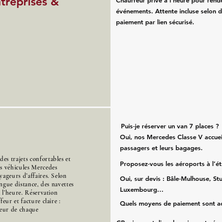
ntreprises &
Chauffeur privé à l’heure pour rend
événements. Attente incluse selon d
paiement par lien sécurisé.
Puis‑je réserver un van 7 places ?
Oui, nos Mercedes Classe V accueil
passagers et leurs bagages.
s trajets confortables et
Proposez‑vous les aéroports à l’é
es véhicules Mercedes
ageurs d’affaires. Selon
Oui, sur devis : Bâle‑Mulhouse, Stu
ongue distance, des navettes
Luxembourg…
à l’heure. Réservation
eur et facture claire :
Quels moyens de paiement sont a
cœur de chaque