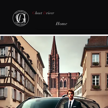
G
host
D
river
Home