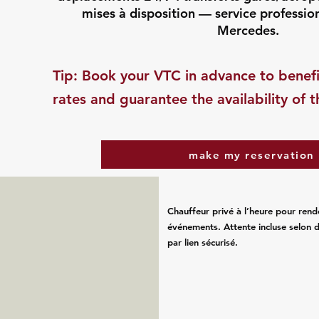
mises à disposition — service professio
Mercedes.
​Tip: Book your VTC in advance to benefi
rates and guarantee the availability of t
make my reservation
Chauffeur privé à l’heure pour rend
événements. Attente incluse selon d
par lien sécurisé.