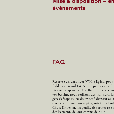
Mise à disposition – e
événements
FAQ
Réservez un chauffeur VTC à Épinal pour de
fiables en Grand Est. Nous opérons avec d
récents, adaptés aux familles comme aux voy
vos besoins, nous réalisons des transferts l
gares/aéroports ou des mises à disposition 
simple, confirmation rapide, suivi du chauff
Ghost Driver met la qualité de service au 
déplacement, de jour comme de nuit.