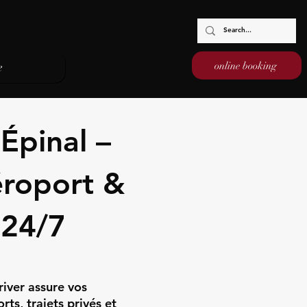
online booking
e
Épinal –
éroport &
 24/7
river assure vos
ts, trajets privés et