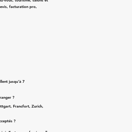
ez‑vous, tourisme, salons et
evis, facturation pro,
lent jusqu’à 7
tranger ?
ttgart, Francfort, Zurich,
cceptés ?