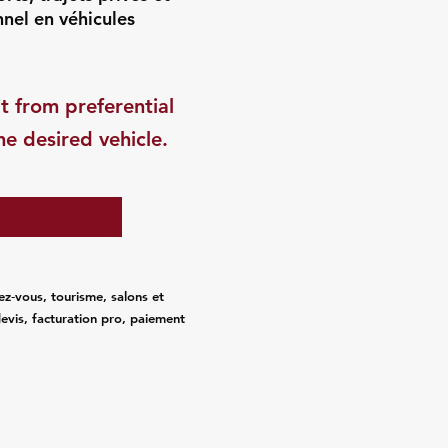
nnel en véhicules
t from preferential
he desired vehicle.
ez‑vous, tourisme, salons et
evis, facturation pro, paiement