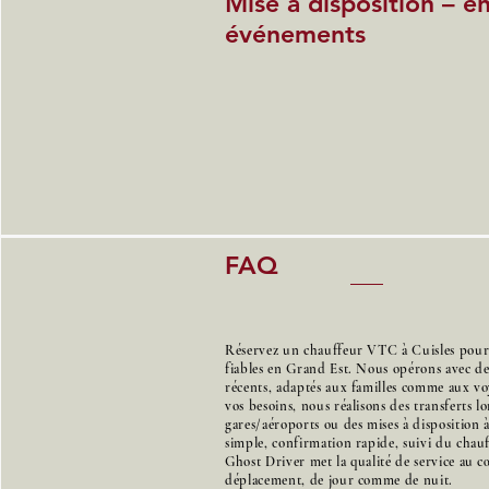
Mise à disposition – e
événements
FAQ
Réservez un chauffeur VTC à Cuisles pour d
fiables en Grand Est. Nous opérons avec d
récents, adaptés aux familles comme aux voy
vos besoins, nous réalisons des transferts l
gares/aéroports ou des mises à disposition 
simple, confirmation rapide, suivi du chauff
Ghost Driver met la qualité de service au 
déplacement, de jour comme de nuit.