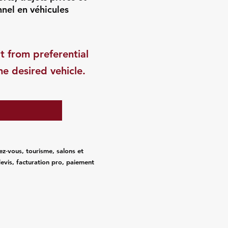
nnel en véhicules
t from preferential
he desired vehicle.
ez‑vous, tourisme, salons et
evis, facturation pro, paiement