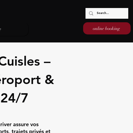
online booking
e
Cuisles –
éroport &
 24/7
river assure vos
ts, trajets privés et