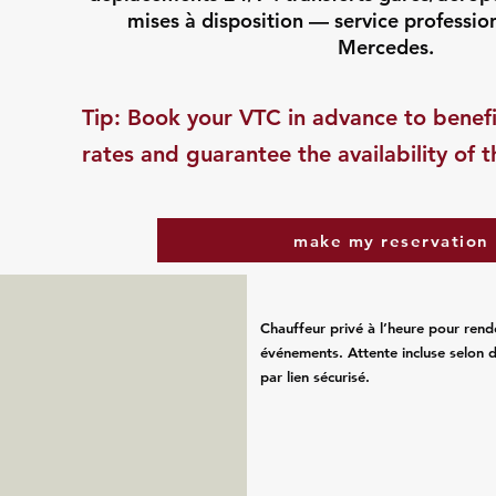
mises à disposition — service professio
Mercedes.
​Tip: Book your VTC in advance to benefi
rates and guarantee the availability of t
make my reservation
Chauffeur privé à l’heure pour rend
événements. Attente incluse selon d
par lien sécurisé.