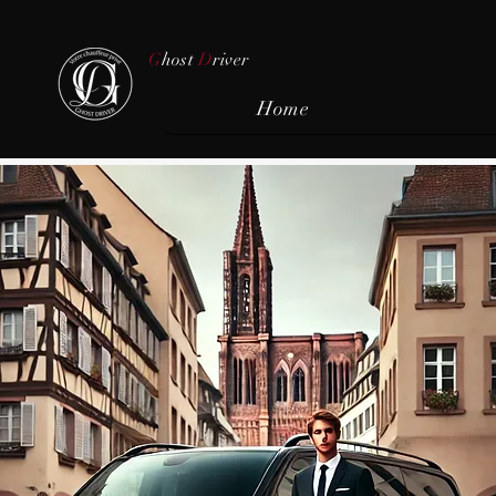
G
host
D
river
Home