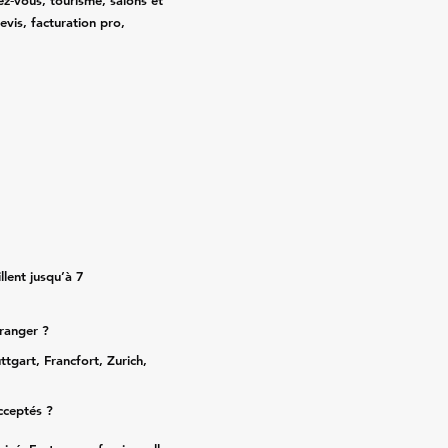
ez‑vous, tourisme, salons et
evis, facturation pro,
lent jusqu’à 7
tranger ?
ttgart, Francfort, Zurich,
cceptés ?