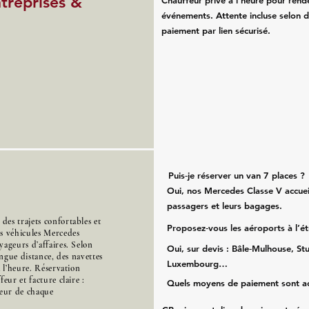
ntreprises &
Chauffeur privé à l’heure pour rend
événements. Attente incluse selon d
paiement par lien sécurisé.
Puis‑je réserver un van 7 places ?
Oui, nos Mercedes Classe V accueil
passagers et leurs bagages.
es trajets confortables et
Proposez‑vous les aéroports à l’é
es véhicules Mercedes
ageurs d’affaires. Selon
Oui, sur devis : Bâle‑Mulhouse, Stu
ongue distance, des navettes
Luxembourg…
à l’heure. Réservation
eur et facture claire :
Quels moyens de paiement sont a
cœur de chaque