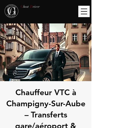
G
host
D
river
Chauffeur VTC à
Champigny-Sur-Aube
– Transferts
gare/aéroport &