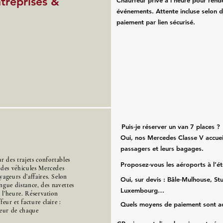
ntreprises &
Chauffeur privé à l’heure pour rend
événements. Attente incluse selon d
paiement par lien sécurisé.
Puis‑je réserver un van 7 places ?
Oui, nos Mercedes Classe V accueil
passagers et leurs bagages.
 des trajets confortables
Proposez‑vous les aéroports à l’é
 des véhicules Mercedes
ageurs d’affaires. Selon
Oui, sur devis : Bâle‑Mulhouse, Stu
ongue distance, des navettes
Luxembourg…
à l’heure. Réservation
eur et facture claire :
Quels moyens de paiement sont a
cœur de chaque