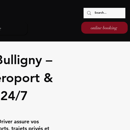
online booking
e
ulligny –
éroport &
 24/7
Driver assure vos
ts, trajets privés et