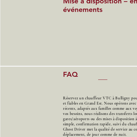
Mise à disposition – e
événements
FAQ
Réservez un chauffeur VTC à Bulligny pour
et fiables en Grand Est. Nous opérons avec
récents, adaptés aux familles comme aux voy
vos besoins, nous réalisons des transferts l
gares/aéroports ou des mises à disposition 
simple, confirmation rapide, suivi du chauff
Ghost Driver met la qualité de service au 
déplacement, de jour comme de nuit.