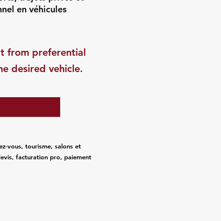
nnel en véhicules
t from preferential
he desired vehicle.
ez‑vous, tourisme, salons et
evis, facturation pro, paiement