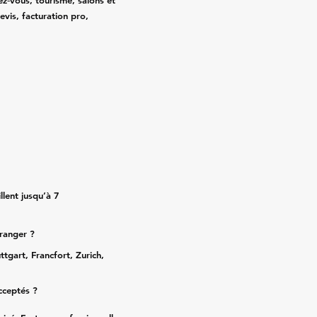
ez‑vous, tourisme, salons et
evis, facturation pro,
lent jusqu’à 7
tranger ?
ttgart, Francfort, Zurich,
cceptés ?