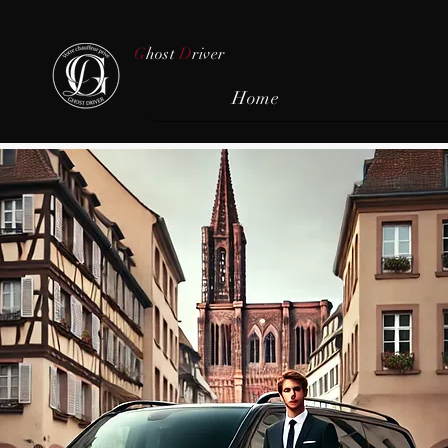
G
host
D
river
Home