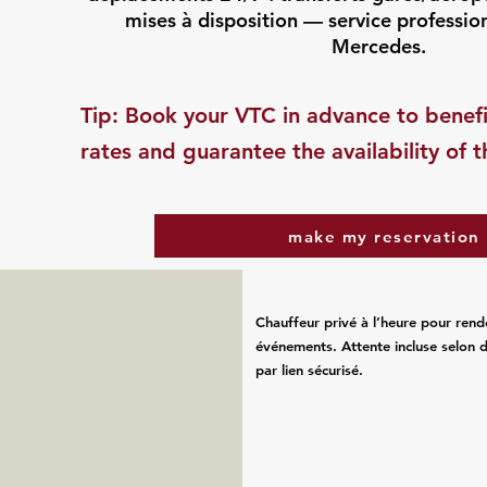
mises à disposition — service professio
Mercedes.
​Tip: Book your VTC in advance to benefi
rates and guarantee the availability of t
make my reservation
Chauffeur privé à l’heure pour rend
événements. Attente incluse selon d
par lien sécurisé.