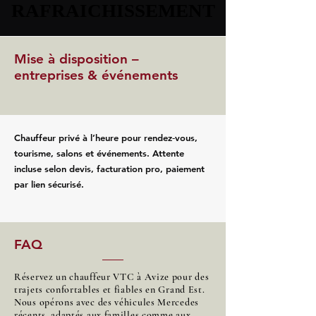
RAFRAICHISSEMENT
RAFRAICHISSEMENT
Mise à disposition –
entreprises & événements
Chauffeur privé à l’heure pour rendez‑vous,
tourisme, salons et événements. Attente
incluse selon devis, facturation pro, paiement
par lien sécurisé.
FAQ
Réservez un chauffeur VTC à Avize pour des
trajets confortables et fiables en Grand Est.
Nous opérons avec des véhicules Mercedes
récents, adaptés aux familles comme aux