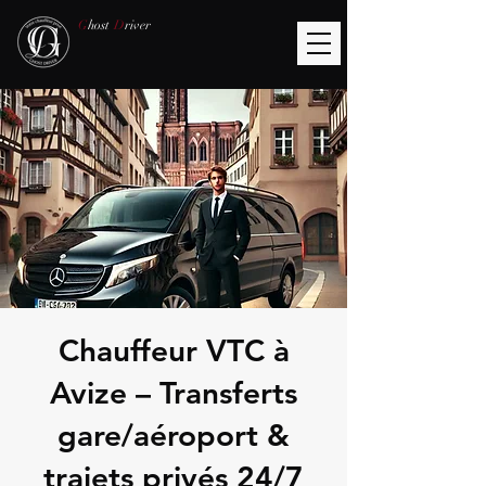
G
host
D
river
Chauffeur VTC à
Avize – Transferts
gare/aéroport &
trajets privés 24/7