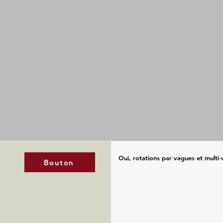
Oui, rotations par vagues et multi‑v
Bouton