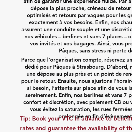
afin de garantir une expérience fluide. Par 
dépose la plus proche, créneau de retour
optimisés et retours par vagues pour les 
exactement à vos besoins. Enfin, nos chau
assurent une conduite souple et une discréti
nos véhicules – berlines et vans 7 places – 
vos invités et vos bagages. Ainsi, vous p
Pâques, sans stress ni perte 
Parce que l’organisation compte, réservez un
dédié pour Pâques à Strasbourg. D’abord, n
une dépose au plus près et un point de ren
pour le retour. Ensuite, nous ajustons l’horaire,
si besoin, l’attente sur place afin de vous l
sereinement. Enfin, nos berlines et vans 7 
confort et discrétion, avec paiement CB ou v
vous évitez la saturation, les rues fermées
prolongée en fin d’évènement
​Tip: Book your VTC in advance to benefi
rates and guarantee the availability of th