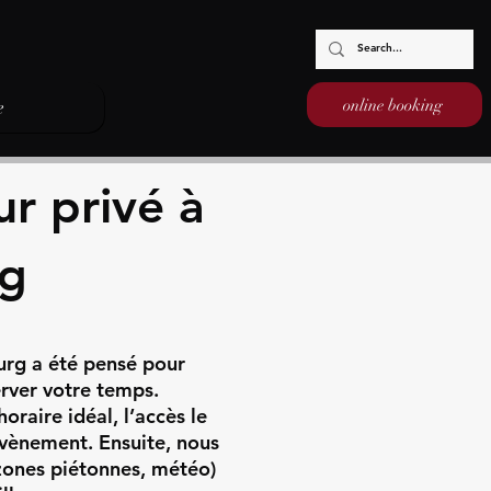
online booking
e
r privé à
rg
urg a été pensé pour
erver votre temps.
raire idéal, l’accès le
évènement. Ensuite, nous
 zones piétonnes, météo)