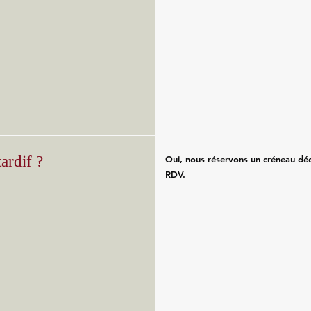
ardif ?
Oui, nous réservons un créneau déd
RDV.