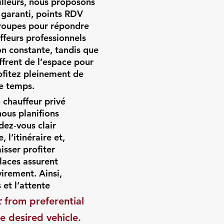
ailleurs, nous proposons
 garanti, points RDV
groupes pour répondre
ffeurs professionnels
on constante, tandis que
offrent de l’espace pour
rofitez pleinement de
de temps.
 chauffeur privé
ous planifions
dez‑vous clair
 l’itinéraire et,
aisser profiter
places assurent
irement. Ainsi,
 et l’attente
.
t from preferential
e desired vehicle.