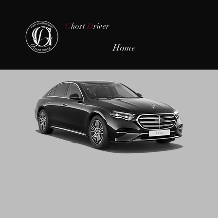
G
host
D
river
Home