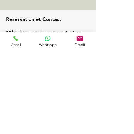
Réservation et Contact
N’hésitez pas à nous contacter :
Téléphone :
+33 6 68 98 21 86
Appel
WhatsApp
E-mail
E-mail :
ghost.driver.vtc@gmail.com
Demandez un devis