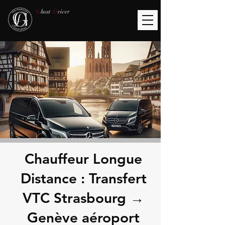
G
host
D
river
Chauffeur Longue
Distance : Transfert
VTC Strasbourg →
Genève aéroport