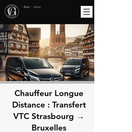
G
host
D
river
Chauffeur Longue
Distance : Transfert
VTC Strasbourg →
Bruxelles