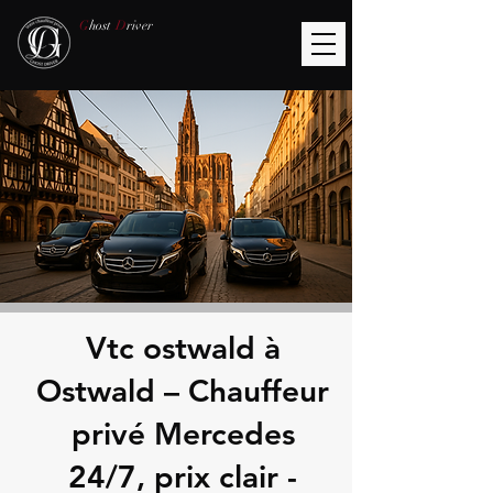
G
host
D
river
Vtc ostwald à
Ostwald – Chauffeur
privé Mercedes
24/7, prix clair -