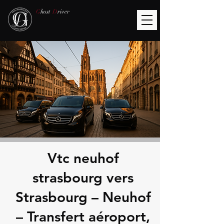
G
host
D
river
Vtc neuhof
strasbourg vers
Strasbourg – Neuhof
– Transfert aéroport,