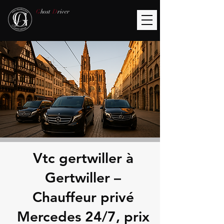
G
host
D
river
Vtc gertwiller à
Gertwiller –
Chauffeur privé
Mercedes 24/7, prix