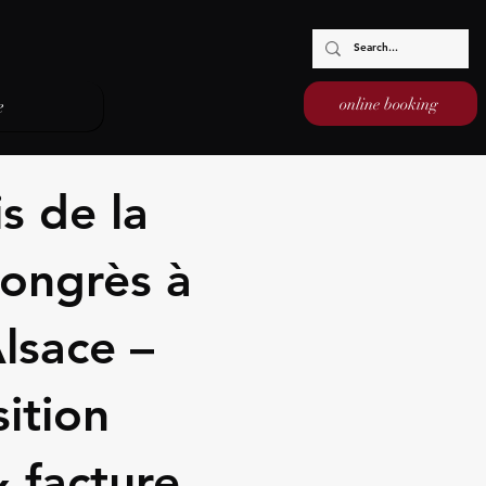
online booking
e
s de la
congrès à
lsace –
ition
 facture