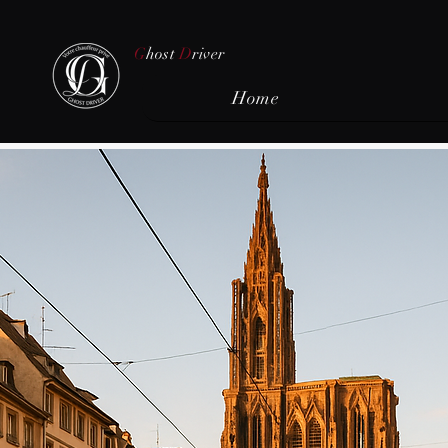
G
host
D
river
Home