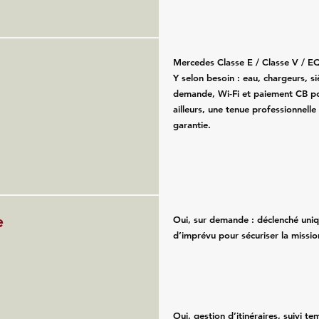
Mercedes Classe E / Classe V / E
Y selon besoin : eau, chargeurs, s
demande, Wi-Fi et paiement CB po
ailleurs, une tenue professionnelle
garantie.
e
Oui, sur demande : déclenché uni
d’imprévu pour sécuriser la missio
Oui, gestion d’itinéraires, suivi te