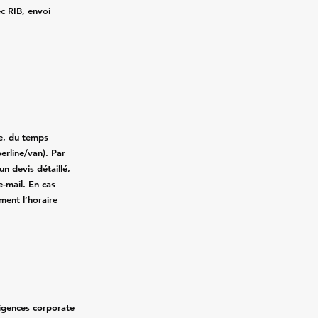
ec RIB, envoi
ce, du temps
erline/van). Par
n devis détaillé,
e-mail. En cas
ment l’horaire
xigences corporate