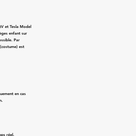
QV et Tesla Model
ièges enfant sur
ssible. Par
 (costume) est
quement en cas
n.
mps réel,