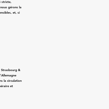
 stricte,
, nous gérons la
nsibles, et, si
.
s Strasbourg &
 l’Allemagne
ns la circulation
néraire et