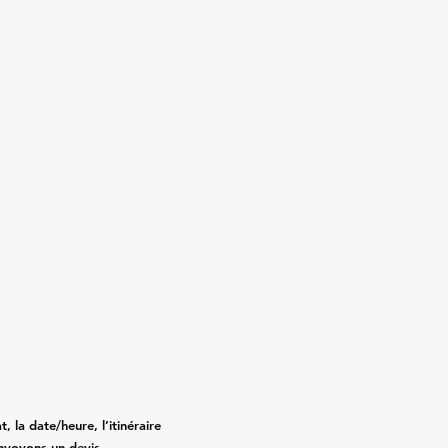
, la date/heure, l’itinéraire
nvoyons un devis