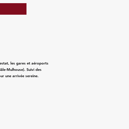
estat, les gares et aéroports
âle‑Mulhouse). Suivi des
pour une arrivée sereine.