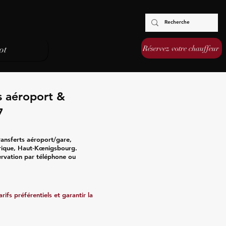
Réservez votre chauffeur
ot
s aéroport &
7
ransferts aéroport/gare,
torique, Haut‑Kœnigsbourg.
servation par téléphone ou
ifs préférentiels et garantir la