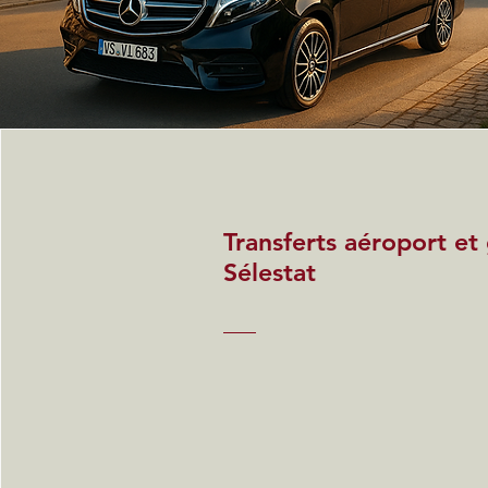
Transferts aéroport et
Sélestat