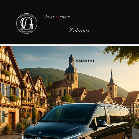
G
host
D
river
Zuhause
Sélestat