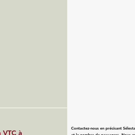
Contactez‑nous en précisant Sélestat
n VTC à
et le nombre de passagers. Nous e