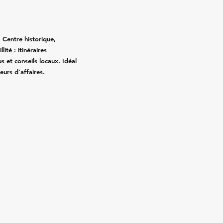
 Centre historique,
ité : itinéraires
s et conseils locaux. Idéal
eurs d’affaires.