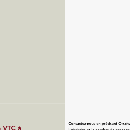
Contactez‑nous en précisant Orschwi
n VTC à
l’itinéraire et le nombre de passa