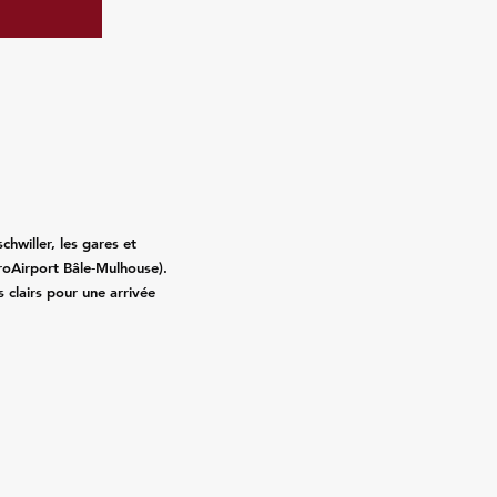
chwiller, les gares et
roAirport Bâle‑Mulhouse).
fs clairs pour une arrivée