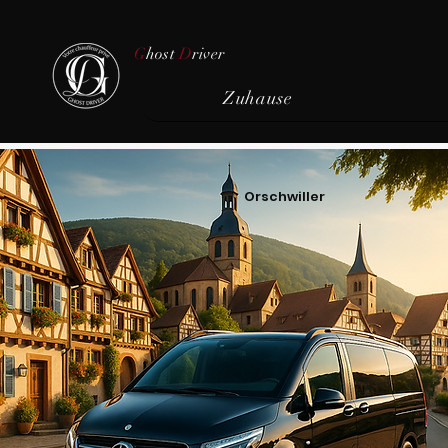
G
host
D
river
Zuhause
Orschwiller