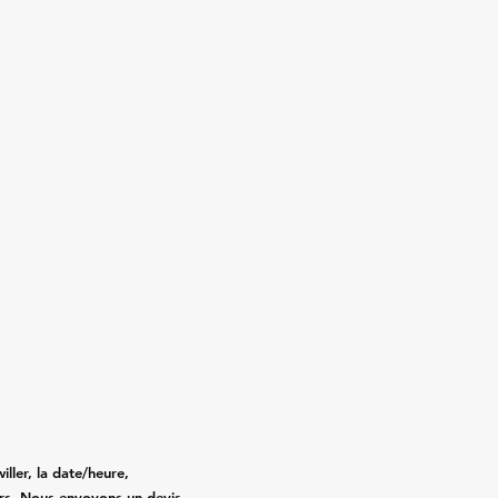
ller, la date/heure,
gers. Nous envoyons un devis