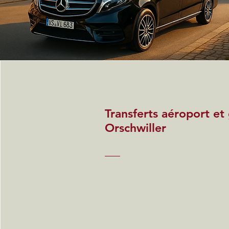
Transferts aéroport et
Orschwiller