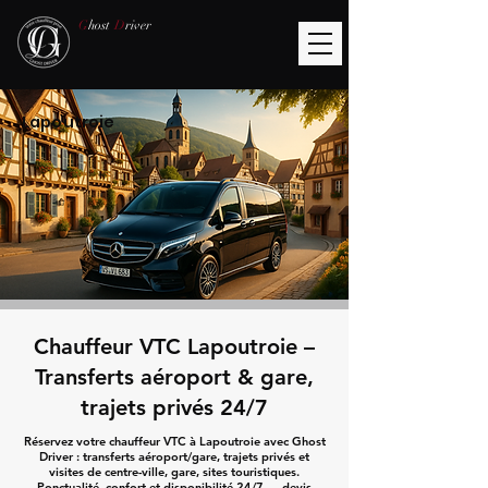
G
host
D
river
Lapoutroie
Chauffeur VTC Lapoutroie –
Transferts aéroport & gare,
trajets privés 24/7
Réservez votre chauffeur VTC à Lapoutroie avec Ghost
Driver : transferts aéroport/gare, trajets privés et
visites de centre-ville, gare, sites touristiques.
Ponctualité, confort et disponibilité 24/7 — devis