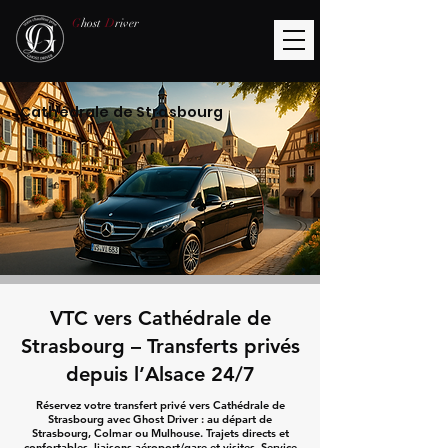
G
host
D
river
Cathédrale de Strasbourg
VTC vers Cathédrale de
Strasbourg – Transferts privés
depuis l’Alsace 24/7
Réservez votre transfert privé vers Cathédrale de
Strasbourg avec Ghost Driver : au départ de
Strasbourg, Colmar ou Mulhouse. Trajets directs et
confortables, liaisons aéroport/gare et visites. Service