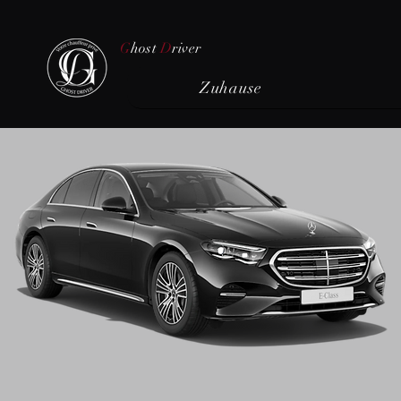
G
host
D
river
Zuhause