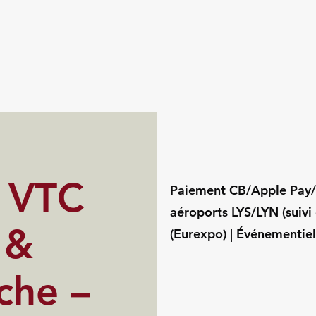
s VTC
Paiement CB/Apple Pay/G
aéroports LYS/LYN (suivi 
 &
(Eurexpo) | Événementi
che –