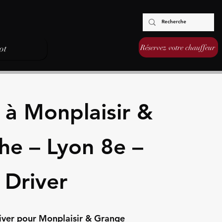
Réservez votre chauffeur
ot
 à Monplaisir &
he – Lyon 8e –
 Driver
iver pour Monplaisir & Grange