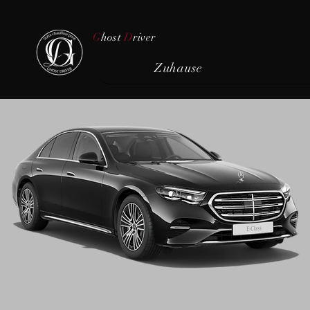
G
host
D
river
Zuhause