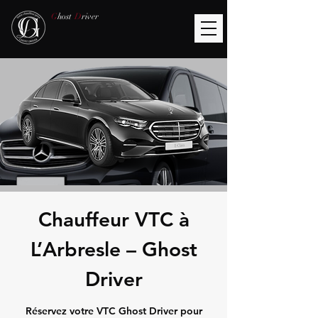
G
host
D
river
Chauffeur VTC à
L’Arbresle – Ghost
Driver
Réservez votre VTC Ghost Driver pour