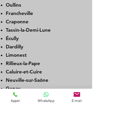
Oullins
Francheville
Craponne
Tassin-la-Demi-Lune
Écully
Dardilly
Limonest
Rillieux-la-Pape
Caluire-et-Cuire
Neuville-sur-Saône
Genay
Albigny-sur-Saône
Appel
WhatsApp
E-mail
Couzon-au-Mont-d’Or
La Tour-de-Salvagny
Charbonnières-les-Bains