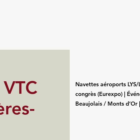
s VTC
Navettes aéroports LYS/LY
congrès (Eurexpo) | Évé
ères-
Beaujolais / Monts d’Or 