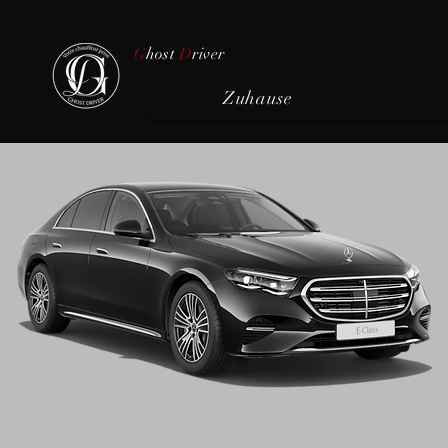
G
host
D
river
Zuhause