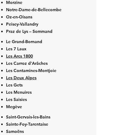
Morzine
Notre-Dame-de-Bellecombe
Oz-en-Oisans
Peisey-Vallandry
Praz de Lys – Sommand
Le Grand-Bornand
Les 7 Laux
Les Arcs 1800
Les Carroz d'Arâches
Les Contamines-Montjoie
Les Deux Alpes
Les Gets
Les Menuires
Les Saisies
Megève
Saint-Gervais-les-Bains
Sainte-Foy-Tarentaise
Samoëns