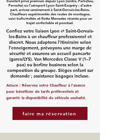
transfert privé premium depuis Lyon (centre, Part-Dieu,
Perrache) ou l’aéroport Lyon–Saint-Exupéry ; d’autre
part, arrivez sereinement à Saint-Gervais-les-Bains.
Chauffeurs expérimentés des routes de montagne,
suivi trafic/météo et flotte Mercedes récente pour un
trajet confortable et ponctuel.
Confiez votre liaison Lyon ⇄ Saint-Gervais-
les-Bains à un chauffeur professionnel et
discret. Nous adaptons l’itinéraire selon
l’enneigement, prévoyons une marge de
sécurité et assurons un accueil pancarte
(gares/LYS). Van Mercedes Classe V (1–7
pax) ou berline business selon la
composition du groupe. Sièges enfant sur
demande ; assistance bagages incluse.
Astuce :
Réservez votre Chauffeur
à l'avance
pour bénéficier de tarifs préférentiels et
garantir la disponibilité du véhicule souhaité.
faire ma réservation