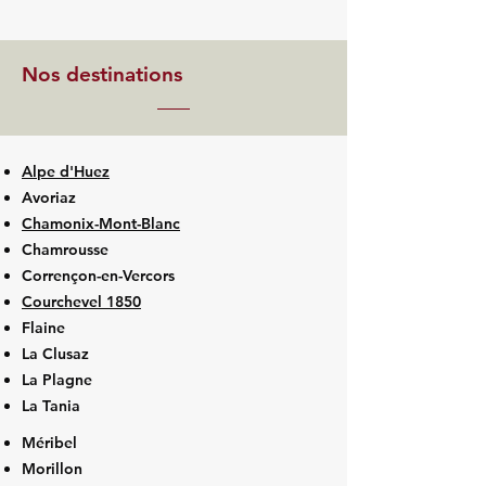
Nos destinations
Alpe d'Huez
Avoriaz
Chamonix-Mont-Blanc
Chamrousse
Corrençon-en-Vercors
Courchevel 1850
Flaine
La Clusaz
La Plagne
La Tania
Méribel
Morillon