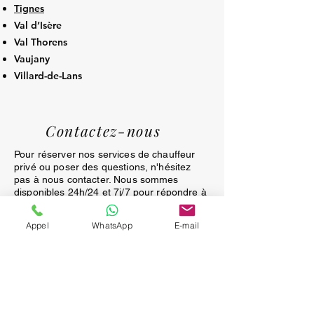
Tignes
Val d’Isère
Val Thorens
Vaujany
Villard-de-Lans
Contactez-nous
Pour réserver nos services de chauffeur
privé ou poser des questions, n'hésitez
pas à nous contacter. Nous sommes
disponibles 24h/24 et 7j/7 pour répondre à
toutes vos demandes. Remplissez le
formulaire ci-dessous ou appelez-nous
Appel
WhatsApp
E-mail
directement pour une assistance
immédiate. Nous sommes impatients de
vous servir!
APPEL GRATUIT