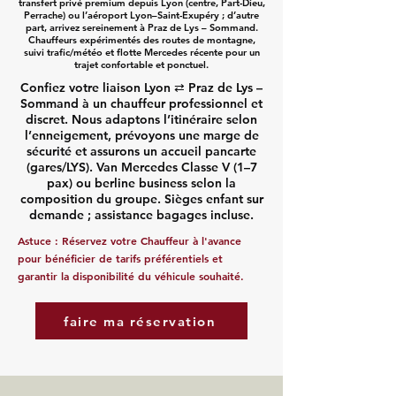
transfert privé premium depuis Lyon (centre, Part-Dieu,
Perrache) ou l’aéroport Lyon–Saint-Exupéry ; d’autre
part, arrivez sereinement à Praz de Lys – Sommand.
Chauffeurs expérimentés des routes de montagne,
suivi trafic/météo et flotte Mercedes récente pour un
trajet confortable et ponctuel.
Confiez votre liaison Lyon ⇄ Praz de Lys –
Sommand à un chauffeur professionnel et
discret. Nous adaptons l’itinéraire selon
l’enneigement, prévoyons une marge de
sécurité et assurons un accueil pancarte
(gares/LYS). Van Mercedes Classe V (1–7
pax) ou berline business selon la
composition du groupe. Sièges enfant sur
demande ; assistance bagages incluse.
Astuce :
Réservez votre Chauffeur
à l'avance
pour bénéficier de tarifs préférentiels et
garantir la disponibilité du véhicule souhaité.
faire ma réservation