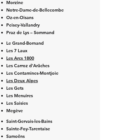
Morzine
Notre-Dame-de-Bellecombe
Oz-en-Oisans
Peisey-Vallandry
Praz de Lys – Sommand
Le Grand-Bornand
Les 7 Laux
Les Arcs 1800
Les Carroz d'Arâches
Les Contamines-Montjoie
Les Deux Alpes
Les Gets
Les Menuires
Les Saisies
Megève
Saint-Gervais-les-Bains
Sainte-Foy-Tarentaise
Samoëns