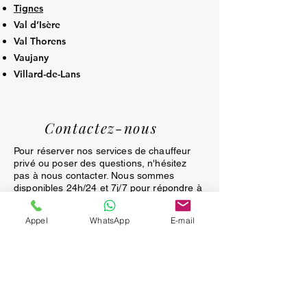
Tignes
Val d’Isère
Val Thorens
Vaujany
Villard-de-Lans
Contactez-nous
Pour réserver nos services de chauffeur
privé ou poser des questions, n'hésitez
pas à nous contacter. Nous sommes
disponibles 24h/24 et 7j/7 pour répondre à
toutes vos demandes. Remplissez le
formulaire ci-dessous ou appelez-nous
Appel
WhatsApp
E-mail
directement pour une assistance
immédiate. Nous sommes impatients de
vous servir!
APPEL GRATUIT