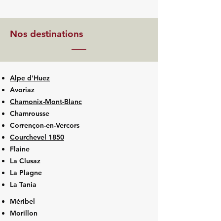
Nos destinations
Alpe d'Huez
Avoriaz
Chamonix-Mont-Blanc
Chamrousse
Corrençon-en-Vercors
Courchevel 1850
Flaine
La Clusaz
La Plagne
La Tania
Méribel
Morillon