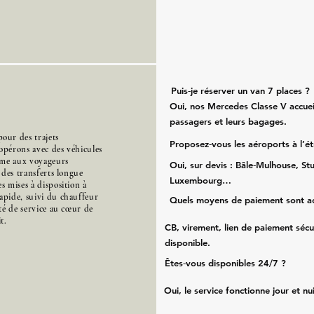
Puis‑je réserver un van 7 places ?
Oui, nos Mercedes Classe V accueil
passagers et leurs bagages.
our des trajets
Proposez‑vous les aéroports à l’é
opérons avec des véhicules
mme aux voyageurs
Oui, sur devis : Bâle‑Mulhouse, Stu
s des transferts longue
Luxembourg…
s mises à disposition à
apide, suivi du chauffeur
Quels moyens de paiement sont a
ité de service au cœur de
t.
CB, virement, lien de paiement sécu
disponible.
Êtes‑vous disponibles 24/7 ?
Oui, le service fonctionne jour et nu