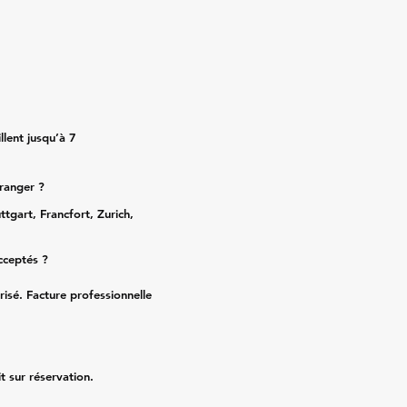
lent jusqu’à 7
tranger ?
ttgart, Francfort, Zurich,
cceptés ?
risé. Facture professionnelle
it sur réservation.