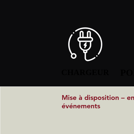
PO
PO
CHARGEUR
CHARGEUR
Mise à disposition – e
événements