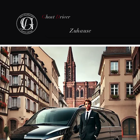
G
host
D
river
Zuhause