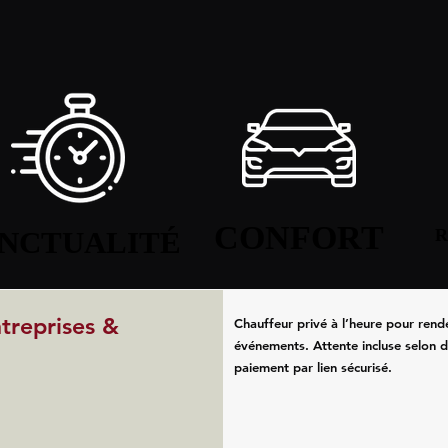
CONFORT
CONFORT
NCTUALITÉ
NCTUALITÉ
R
R
ntreprises &
Chauffeur privé à l’heure pour rend
événements. Attente incluse selon d
paiement par lien sécurisé.