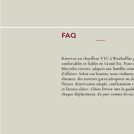
FAQ
Réservez un chauffeur VTC à Westhoffen p
confortables et fiables en Grand Est. Nous 
Mercedes récents, adaptés aux familles co
d’affaires. Selon vos besoins, nous réalison
distance, des navettes gares/aéroports ou de
l’heure. Réservation simple, confirmation r
et facture claire : Ghost Driver met la qual
chaque déplacement, de jour comme de nui