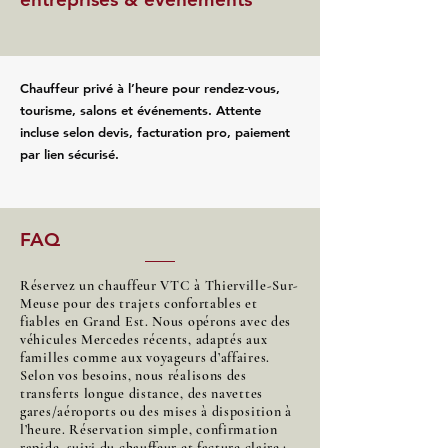
Chauffeur privé à l’heure pour rendez‑vous,
tourisme, salons et événements. Attente
incluse selon devis, facturation pro, paiement
par lien sécurisé.
FAQ
Réservez un chauffeur VTC à Thierville-Sur-
Meuse pour des trajets confortables et
fiables en Grand Est. Nous opérons avec des
véhicules Mercedes récents, adaptés aux
familles comme aux voyageurs d’affaires.
Selon vos besoins, nous réalisons des
transferts longue distance, des navettes
gares/aéroports ou des mises à disposition à
l’heure. Réservation simple, confirmation
rapide, suivi du chauffeur et facture claire :