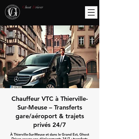
G
host
D
river
Chauffeur VTC à Thierville-
Sur-Meuse – Transferts
gare/aéroport & trajets
privés 24/7
À Thierville-Sur-Meuse et dans le Grand Est, Ghost
Driver assure vos déplacements 24/7 : transferts